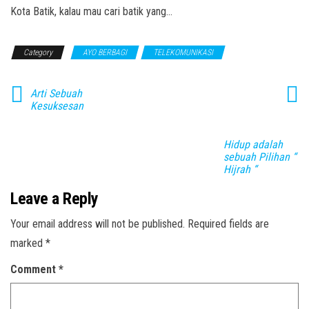
(
k
O
(
Kota Batik, kalau mau cari batik yang…
p
O
e
p
n
e
s
n
i
s
Category
AYO BERBAGI
TELEKOMUNIKASI
n
i
n
n
e
n
w
e
w
Arti Sebuah
w
i
w
Kesuksesan
n
i
d
n
o
d
w
o
)
w
Hidup adalah
)
sebuah Pilihan “
Hijrah “
Leave a Reply
Your email address will not be published.
Required fields are
marked
*
Comment
*