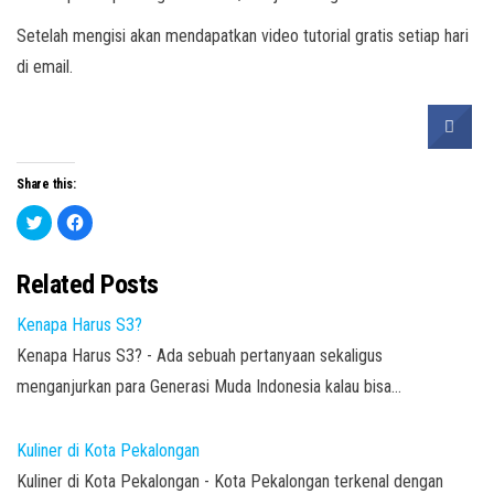
Setelah mengisi akan mendapatkan video tutorial gratis setiap hari
di email.
Share this:
C
C
l
l
i
i
c
c
k
k
Related Posts
t
t
o
o
s
s
Kenapa Harus S3?
h
h
a
a
r
r
Kenapa Harus S3? - Ada sebuah pertanyaan sekaligus
e
e
o
o
menganjurkan para Generasi Muda Indonesia kalau bisa…
n
n
T
F
w
a
i
c
t
e
Kuliner di Kota Pekalongan
t
b
e
o
Kuliner di Kota Pekalongan - Kota Pekalongan terkenal dengan
r
o