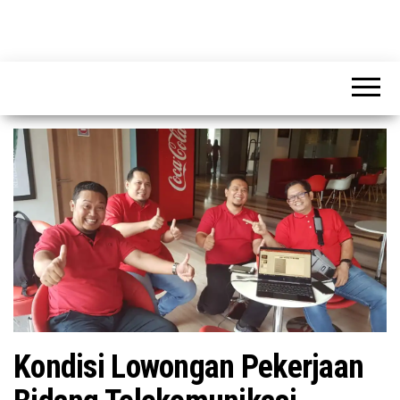
CIPTAKAN
CIPTAKAN
PELUANG
PELUANG
BISNIS
BISNIS
Kondisi Lowongan Pekerjaan