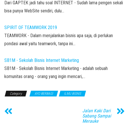
r
r
Dari GAPTEK jadi tahu soal INTERNET - Sudah lama pengen sekali
e
e
o
o
bisa punya WebSite sendiri, dulu…
n
n
T
F
w
a
i
c
t
e
SPIRIT OF TEAMWORK 2019
t
b
e
o
TEAMWORK - Dalam menjalankan bisnis apa saja, di perlukan
r
o
(
k
O
(
pondasi awal yaitu teamwork, tanpa ini…
p
O
e
p
n
e
s
n
SB1M - Sekolah Bisnis Internet Marketing
i
s
n
i
n
n
SB1M - Sekolah Bisnis Internet Marketing - adalah sebuah
e
n
w
e
komunitas orang - orang yang ingin mencari,…
w
w
i
w
n
i
d
n
o
d
Category
AYO BERBAGI
ILMU BISNIS
w
o
)
w
)
Jalan Kaki Dari
Sabang Sampai
Merauke