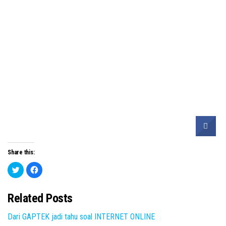
Share this:
C
C
l
l
i
i
c
c
k
k
Related Posts
t
t
o
o
s
s
Dari GAPTEK jadi tahu soal INTERNET ONLINE
h
h
a
a