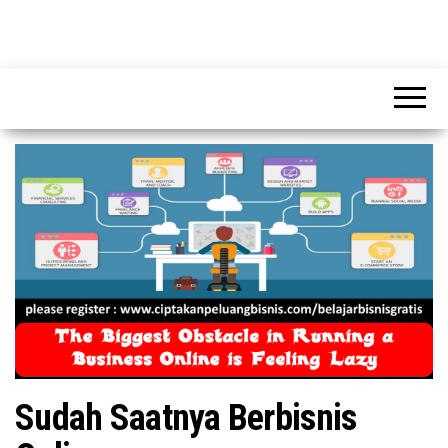
CIPTAKAN
CIPTAKAN
PELUANG
PELUANG
BISNIS
BISNIS
Sudah Saatnya Berbisnis