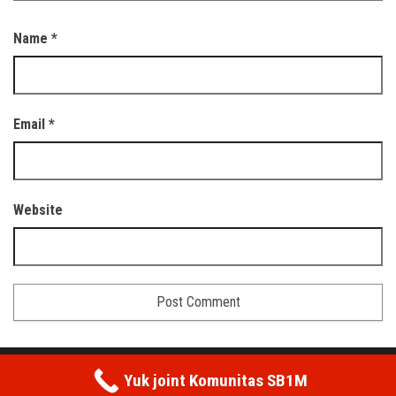
Name
*
Email
*
Website
Proudly powered by
WordPress
|
Theme:
Envo Magazine
Yuk joint Komunitas SB1M