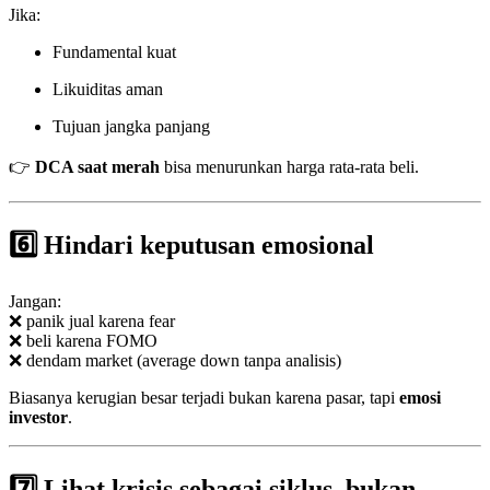
Jika:
Fundamental kuat
Likuiditas aman
Tujuan jangka panjang
👉
DCA saat merah
bisa menurunkan harga rata-rata beli.
6️⃣ Hindari keputusan emosional
Jangan:
❌ panik jual karena fear
❌ beli karena FOMO
❌ dendam market (average down tanpa analisis)
Biasanya kerugian besar terjadi bukan karena pasar, tapi
emosi
investor
.
7️⃣ Lihat krisis sebagai siklus, bukan