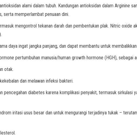
ada antioksidan alami dalam tubuh. Kandungan antioksidan dalam Arginine
es, serta memperlambat penuaan dini.
ermasuk mengontrol tekanan darah dan pembentukan plak. Nitric oxide ak
.
utama daya ingat jangka panjang, dan dapat membantu untuk membalikkan
hormone pertumbuhan manusia/human growth hormone (HGH), sebagai ant
n otak.
kekebalan dan melawan infeksi bakteri.
 pencegahan diabetes karena komplikasi penyakit, termasuk sirkulasi y
ndrom iritasi usus besar dan untuk mengurangi terjadinya tukak – terut
esterol.