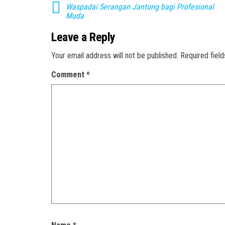
w
w
Waspadai Serangan Jantung bagi Profesional
i
w
Muda
n
i
d
n
o
d
Leave a Reply
w
o
)
w
)
Your email address will not be published.
Required fiel
Comment
*