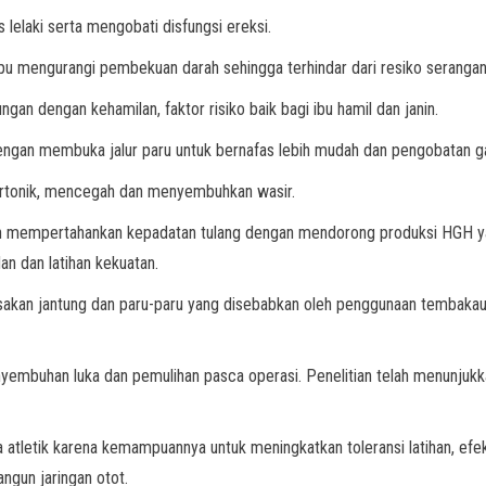
lelaki serta mengobati disfungsi ereksi.
 mengurangi pembekuan darah sehingga terhindar dari resiko serangan 
an dengan kehamilan, faktor risiko baik bagi ibu hamil dan janin.
ngan membuka jalur paru untuk bernafas lebih mudah dan pengobatan g
pertonik, mencegah dan menyembuhkan wasir.
an mempertahankan kepadatan tulang dengan mendorong produksi HGH y
an dan latihan kekuatan.
kan jantung dan paru-paru yang disebabkan oleh penggunaan tembakau k
mbuhan luka dan pemulihan pasca operasi. Penelitian telah menunjukk
a atletik karena kemampuannya untuk meningkatkan toleransi latihan, e
gun jaringan otot.