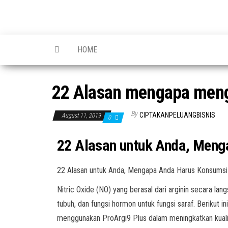
CIPTAKAN
CIPTAKAN
PELUANG
PELUANG
BISNIS
HOME
BISNIS
22 Alasan mengapa meng
By
CIPTAKANPELUANGBISNIS
August 11, 2019
0
22 Alasan untuk Anda, Meng
22 Alasan untuk Anda, Mengapa Anda Harus Konsumsi
Nitric Oxide (NO) yang berasal dari arginin secara lan
tubuh, dan fungsi hormon untuk fungsi saraf. Berikut
menggunakan ProArgi9 Plus dalam meningkatkan kuali