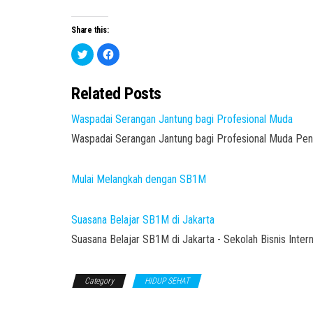
Share this:
C
C
l
l
i
i
c
c
k
k
Related Posts
t
t
o
o
s
s
Waspadai Serangan Jantung bagi Profesional Muda
h
h
a
a
r
r
Waspadai Serangan Jantung bagi Profesional Muda Peny
e
e
o
o
n
n
T
F
w
a
Mulai Melangkah dengan SB1M
i
c
t
e
t
b
e
o
Suasana Belajar SB1M di Jakarta
r
o
(
k
O
(
Suasana Belajar SB1M di Jakarta - Sekolah Bisnis Int
p
O
e
p
n
e
s
n
i
s
Category
HIDUP SEHAT
n
i
n
n
e
n
w
e